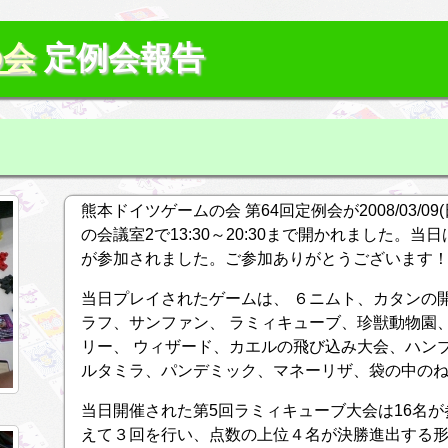
の会
定例会報告
熊本ドイツゲームの会 第64回定例会が2008/03/
の会議室2で13:30～20:30まで開かれました。当
が参加されました。ご参加ありがとうございます
当日プレイされたゲームは、 ６ニムト、カタンの
ラフ、サンファン、 ラミィキューブ、珍獣動物園
リー、 ウィザード、カエルの飛び込み大会、ハン
ルタミラ、パンデミック、マネーリザ、袋の中のね
当日開催された第5回ラミィキューブ大会は16名
えて３回を行い、点数の上位４名が決勝進出する