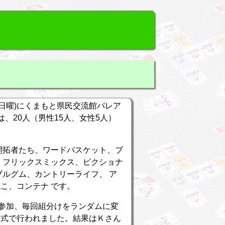
09(日曜)にくまもと県民交流館パレア
日は、20人（男性15人、女性5人）
！
開拓者たち、ワードバスケット、ブ
、フリックスミックス、ピクショナ
ブルグム、カントリーライフ、 ア
こ、コンテナ です。
が参加、毎回組分けをランダムに変
形式で行われました。結果はＫさん