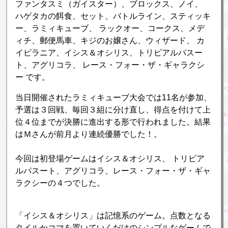
ファンタスミ（ガイスター）、ブロックス、ノイ、
ハゲタカの餌食、セット、バトルライン、スティッキ
ー、ラミィキューブ、 ラックオー、コークス、メデ
ィチ、郵便馬車、キジのお嬢さん、ウィザード、 カ
イピラニア、イシス＆オシリス、トリビアルパスー
ト、アグリコラ、 レース・フォー・ザ・ギャラクシ
ー です。
当日開催されたラミィキューブ大会では11名が参加、
予選は３回戦、毎回３組に分け直し、得点を付けて上
位４位までが決勝に進出する形で行われました。結果
はＭさんが前月より連続優勝でした！。
今回は初登場ゲームはイシス＆オシリス、 トリビア
ルパスート、アグリコラ、レース・フォー・ザ・ギャ
ラクシーの４つでした。
「イシス＆オシリス」は記憶系のゲーム。点数となる
タイルかコマを置いていくだけのシンプルなゲームで