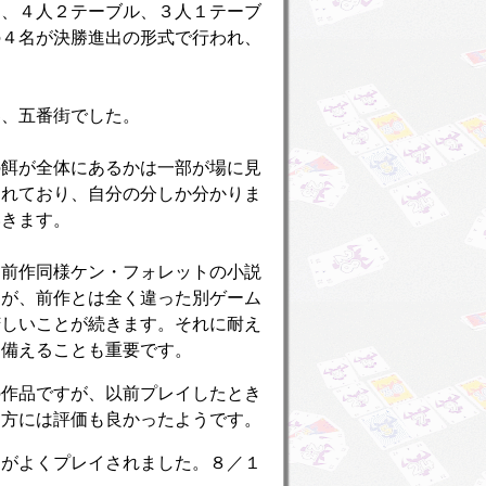
加、４人２テーブル、３人１テーブ
の４名が決勝進出の形式で行われ、
界、五番街でした。
の餌が全体にあるかは一部が場に見
られており、自分の分しか分かりま
いきます。
も前作同様ケン・フォレットの小説
すが、前作とは全く違った別ゲーム
苦しいことが続きます。それに耐え
に備えることも重要です。
の作品ですが、以前プレイしたとき
た方には評価も良かったようです。
トがよくプレイされました。８／１