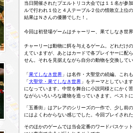
当日開催されたプエルトリコ大会では１１名が参
ルで行われ１位と４人テーブル２位の惜敗立上位
結果はＮさんの優勝でした！。
今回は初登場ゲームはチャーリー、果てしなき世
チャーリーは動物に餌を与えるゲーム。どれだけ
えていますが、あとはカードで各プレイヤーに配
せん。それを見据えながら自分の動物を交換して
「
果てしなき世界
」は名作・大聖堂の続編。これ
「
大聖堂・果てしなき世界
」をテーマとしていま
になっています。中世を舞台に小説同様とにかく
ながらいろいろな建物を造っていきます。ペスト
「五番街」はアレアのシリーズの一作で、少し前
にはよくわからない感じでした。今回プレイされ
そのほかのゲームでは当会定番のワードバスケッ