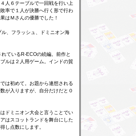
、４人６テーブルで一回戦を行い上
惜敗率で１人が決勝へ行く形で行わ
結果はＭさんの優勝でした！
プル、フラッシュ、ドミニオン海
れているR-ECOの続編。前作と
イブルは２人用ゲーム。インドの貿
会では初めて。お題から連想される
点数が入りますが、自分だけだと０
回はドミニオン大会と言うことでい
モアはスコットランドを舞台にした
獲得し点数にします。