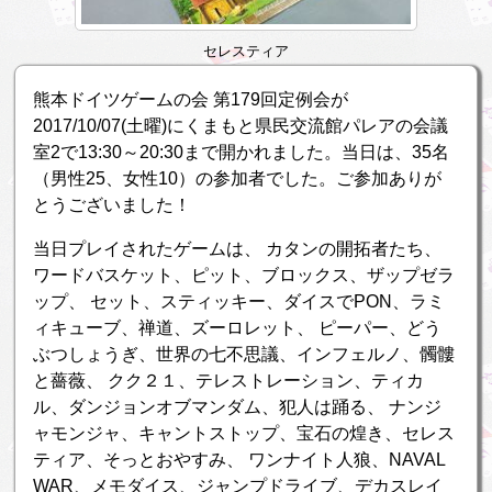
セレスティア
熊本ドイツゲームの会 第179回定例会が
2017/10/07(土曜)にくまもと県民交流館パレアの会議
室2で13:30～20:30まで開かれました。当日は、35名
（男性25、女性10）の参加者でした。ご参加ありが
とうございました！
当日プレイされたゲームは、 カタンの開拓者たち、
ワードバスケット、ピット、ブロックス、ザップゼラ
ップ、 セット、スティッキー、ダイスでPON、ラミ
ィキューブ、禅道、ズーロレット、 ピーパー、どう
ぶつしょうぎ、世界の七不思議、インフェルノ、髑髏
と薔薇、 クク２１、テレストレーション、ティカ
ル、ダンジョンオブマンダム、犯人は踊る、 ナンジ
ャモンジャ、キャントストップ、宝石の煌き、セレス
ティア、そっとおやすみ、 ワンナイト人狼、NAVAL
WAR、メモダイス、ジャンプドライブ、デカスレイ