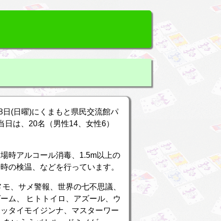
月8日(日曜)にくまもと県民交流館パ
。当日は、20名（男性14、女性6）
！
時アルコール消毒、1.5m以上の
場時の検温、などを行っています。
メモ、サメ警報、世界の七不思議、
ーム、 ヒトトイロ、アズール、ウ
ホッタイモイジンナ、マスターワー