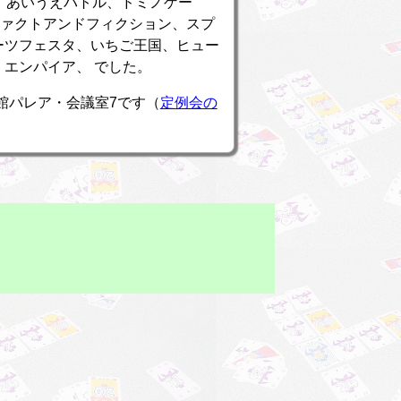
0、あいうえバトル、ドミノゲー
me、ファクトアンドフィクション、スプ
ーツフェスタ、いちご王国、ヒュー
・エンパイア、 でした。
流館パレア・会議室7です（
定例会の