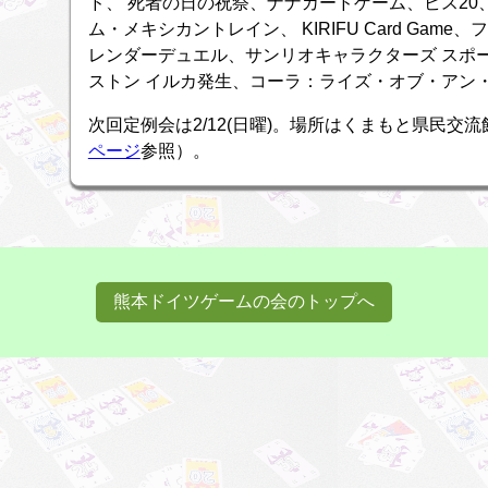
ド、 死者の日の祝祭、ナナカードゲーム、ビス2
ム・メキシカントレイン、 KIRIFU Card Ga
レンダーデュエル、サンリオキャラクターズ スポ
ストン イルカ発生、コーラ：ライズ・オブ・アン
次回定例会は2/12(日曜)。場所はくまもと県民交
ページ
参照）。
熊本ドイツゲームの会のトップへ