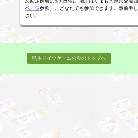
次回定例会は3/9(日曜)。場所はくまもと県民交流
ページ
参照）。どなたでも参加できます。事前申
さい。
熊本ドイツゲームの会のトップへ