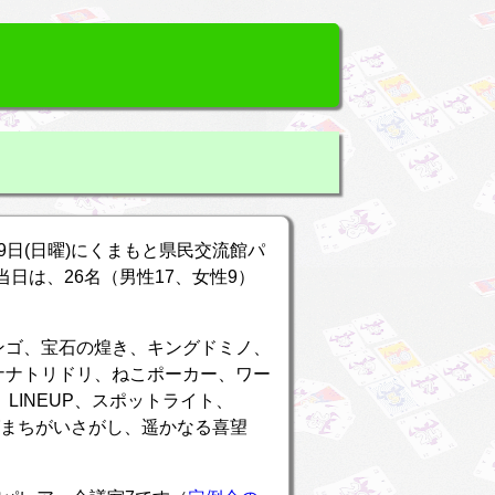
月9日(日曜)にくまもと県民交流館パ
。当日は、26名（男性17、女性9）
！
ンゴ、宝石の煌き、キングドミノ、
ナナトリドリ、ねこポーカー、ワー
LINEUP、スポットライト、
バグまちがいさがし、遥かなる喜望