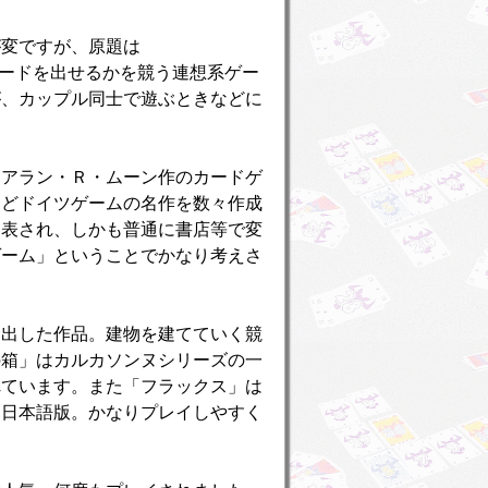
が変ですが、原題は
同じカードを出せるかを競う連想系ゲー
が、カップル同士で遊ぶときなどに
たアラン・Ｒ・ムーン作のカードゲ
などドイツゲームの名作を数々作成
発表され、しかも普通に書店等で変
ゲーム」ということでかなり考えさ
ら出した作品。建物を建てていく競
の箱」はカルカソンヌシリーズの一
れています。また「フラックス」は
は日本語版。かなりプレイしやすく