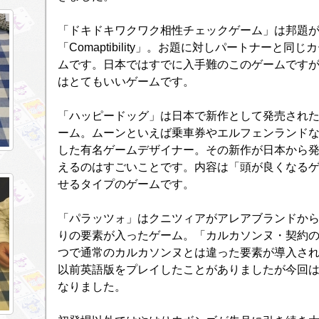
「ドキドキワクワク相性チェックゲーム」は邦題
「Comaptibility」。お題に対しパートナーと
ムです。日本ではすでに入手難のこのゲームです
はとてもいいゲームです。
「ハッピードッグ」は日本で新作として発売され
ーム。ムーンといえば乗車券やエルフェンランド
した有名ゲームデザイナー。その新作が日本から
えるのはすごいことです。内容は「頭が良くなる
せるタイプのゲームです。
「パラッツォ」はクニツィアがアレアブランドか
りの要素が入ったゲーム。「カルカソンヌ・契約
つで通常のカルカソンヌとは違った要素が導入さ
以前英語版をプレイしたことがありましたが今回
なりました。