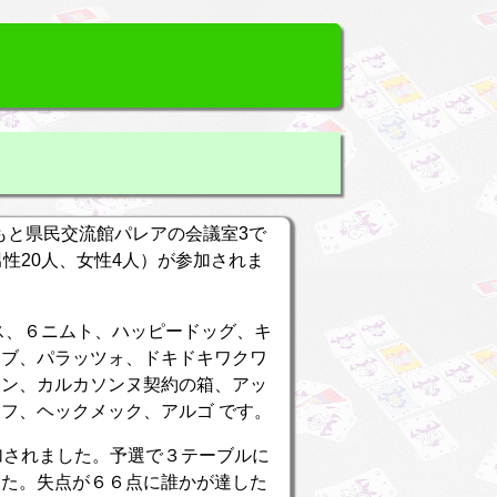
くまもと県民交流館パレアの会議室3で
（男性20人、女性4人）が参加されま
ス、６ニムト、ハッピードッグ、キ
ーブ、パラッツォ、ドキドキワクワ
ァン、カルカソンヌ契約の箱、アッ
フ、ヘックメック、アルゴ です。
加されました。予選で３テーブルに
した。失点が６６点に誰かが達した