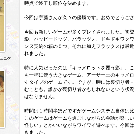
時点で終了し順位を決めます。
今回は宇藤さんが久々の優勝です。おめでとうご
今回も新しいゲームが多くプレイされました。初
影、ハッピードッグ、パラッツォ、ドキドキワク
ンヌ契約の箱の５つ、それに加えフラックスは最
れました。
ュニケ
特に人気だったのは「キャメロットを覆う影」。
も一杯に使う大きなゲーム。アーサー王のキャメ
すタイプのゲームです。ですが、時には裏切り者
むことも。誰かが裏切り者かもしれないという状
はなりません。
時間は１時間半ほどですがゲームシステム自体は
このゲームはゲームを過ごしながらの会話が楽し
怪しい」とかいいながらワイワイ遊べます。今回
きました。