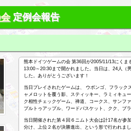
の会
定例会報告
熊本ドイツゲームの会 第36回が2005/11/13に
13:00～20:30まで開かれました。当日は、24人
した。ありがとうございます！
当日プレイされたゲームは、 ウボンゴ、フラック
ャメロットを覆う影、スティッキー、ラミィキュ
ク相性チェックゲーム、禅道、コークス、サンフ
プルトゥアップル、ワードバスケット、クク、ブラ
当日開催された第４回６ニムト大会は計17名が参
分け、上位２名が決勝進出、という形で行われま