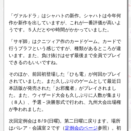
「ヴァルドラ」はシャハトの新作。シャハトは今年何
作か新作を出していますが、これが一番評価が高いよ
うです。５人だとやや時間がかかっていました。
「サギ師」はクニツィア作のカードゲーム。カードで
行うブラフという感じですが、種類があるところが違
います。また、負け抜けはせず最後まで全員でプレイ
できるのもいいですね。
そのほか、前回初登場した「ひも電」が何回かプレイ
されていました。また久しぶりのゲームとして最近日
本語版が発売された「お邪魔者」がプレイされまし
た。また、ウィザード大会も久しぶりに人数が集まり
（８人）、予選－決勝形式で行われ、九州大会出場権
が争われました。
次回定例会は８/９(日曜)。第二日曜に戻ります。場所
はパレア・会議室２です（
定例会のページ
参照）。初