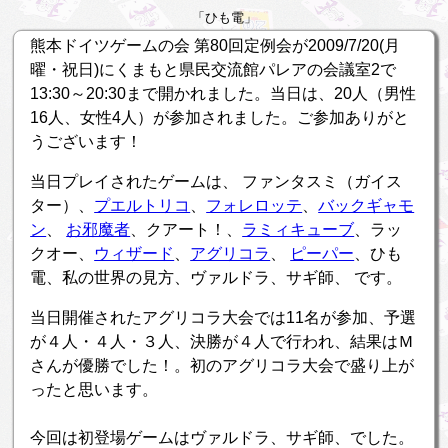
「ひも電」
熊本ドイツゲームの会 第80回定例会が2009/7/20(月
曜・祝日)にくまもと県民交流館パレアの会議室2で
13:30～20:30まで開かれました。当日は、20人（男性
16人、女性4人）が参加されました。ご参加ありがと
うございます！
当日プレイされたゲームは、 ファンタスミ（ガイス
ター）、
プエルトリコ
、
フォレロッテ
、
バックギャモ
ン
、
お邪魔者
、クアート！、
ラミィキューブ
、ラッ
クオー、
ウィザード
、
アグリコラ
、
ピーパー
、ひも
電、私の世界の見方、ヴァルドラ、サギ師、 です。
当日開催されたアグリコラ大会では11名が参加、予選
が４人・４人・３人、決勝が４人で行われ、結果はＭ
さんが優勝でした！。初のアグリコラ大会で盛り上が
ったと思います。
今回は初登場ゲームはヴァルドラ、サギ師、でした。